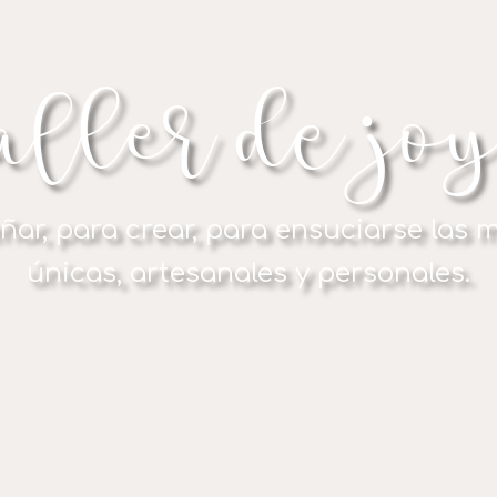
aLler dE Jo
ar, para crear, para ensuciarse las 
únicas, artesanales y personales.