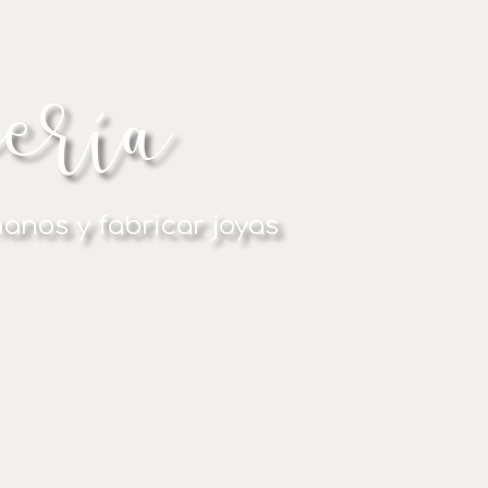
yeríA
manos y fabricar joyas