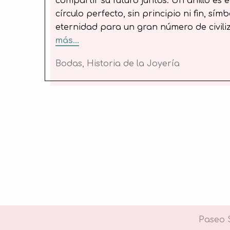
compartir su futuro juntos.
Un anillo es 
círculo perfecto, sin principio ni fin, sím
eternidad para un gran número de civili
más...
Bodas
,
Historia de la Joyería
Paseo S