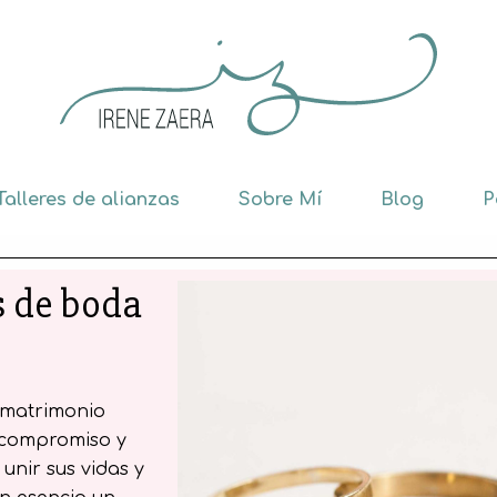
Talleres de alianzas
Sobre Mí
Blog
P
as de boda
 matrimonio
l compromiso y
unir sus vidas y